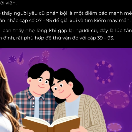
i viên.
 thấy người yêu cũ phản bội là một điềm báo mạnh mẽ
 cân nhắc cặp số 07 – 95 để giải xui và tìm kiếm may mắn.
bạn thấy nhẹ lòng khi gặp lại người cũ, đây là lúc tần
ịnh, rất phù hợp để thử vận đỏ với cặp 39 – 93.