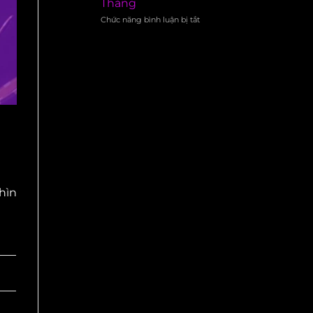
Thắng
2026
Tại
Sân
ở
Chức năng bình luận bị tắt
Chơi
Cách
Trực
Đánh
Tuyến
Liêng
Uy
3
Tín
Cây
–
Luật
Chơi,
Tính
Điểm
Và
Mẹo
Thắng
hìn