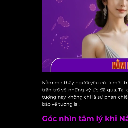
Nằm mơ thấy người yêu cũ là một trả
trăn trở về những ký ức đã qua. Tạ
tượng này không chỉ là sự phản chi
báo về tương lai.
Góc nhìn tâm lý khi 