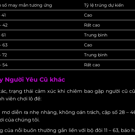
p số may mắn tương ứng
Tỷ lệ trúng dự kiến
– 41
Cao
– 42
Rất cao
– 61
Trung bình
– 63
Cao
– 72
Trung bình
– 54
Rất cao
y Người Yêu Cũ khác
c, trạng thái cảm xúc khi chiêm bao gặp người cũ c
h viên chơi lô đề:
mơ diễn ra nhẹ nhàng, không oán trách, cặp số 28 – 46
ơi của chúng tôi.
 của nỗi buồn thường gắn liền với bộ đôi 11 – 63, báo h