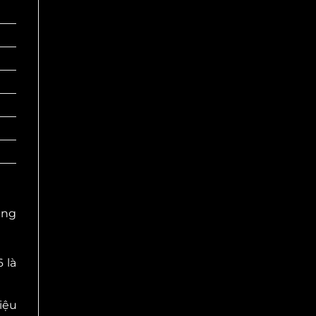
ũng
 là
iệu