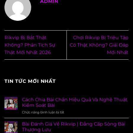
ADMIN
Rikvip Bị Bắt Thật
Chơi Rikvip Bị Triệu Tập
Không? Phân Tích Sự
Có Thật Không? Giải Đáp
Thật Mới Nhất 2026
Mới Nhất
TIN TỨC MỚI NHẤT
Cách Chia Bài Chắn Hiệu Quả Và Nghệ Thuật
11
Kiểm Soát Bài
Th5
ở
Chức năng bình luận bị tắt
Cách
Chia
Bài Đánh Giá Về Rikvip | Đẳng Cấp Sòng Bài
11
Bài
Thượng Lưu
Th5
Chắn