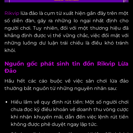
Rikvip
lừa đảo là cụm từ xuất hiện gần đây trên một
số diễn đàn, gây ra những lo ngại nhất định cho
người chơi. Tuy nhiên, đối với một thương hiệu đã
khẳng định được vị thế vững chắc, việc đối mặt với
những luồng dư luận trái chiều là điều khó tránh
khỏi.
Nguồn gốc phát sinh tin đồn Rikvip Lừa
Đảo
Hầu hết các cáo buộc về việc sân chơi lừa đảo
thường bắt nguồn từ những nguyên nhân sau:
Hiểu lầm về quy định rút tiền: Một số người chơi
chưa đọc kỹ điều khoản về doanh thu vòng cược
khi nhận khuyến mãi, dẫn đến việc lệnh rút tiền
không được phê duyệt ngay lập tức.