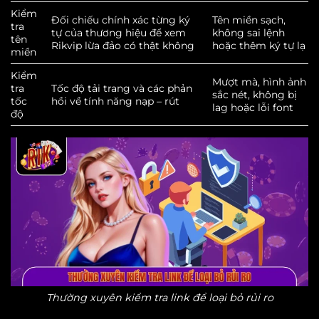
Kiểm
Đối chiếu chính xác từng ký
Tên miền sạch,
tra
tự của thương hiệu để xem
không sai lệnh
tên
Rikvip lừa đảo có thật không
hoặc thêm ký tự lạ
miền
Kiểm
Mượt mà, hình ảnh
tra
Tốc độ tải trang và các phản
sắc nét, không bị
tốc
hồi về tính năng nạp – rút
lag hoặc lỗi font
độ
Thường xuyên kiểm tra link để loại bỏ rủi ro