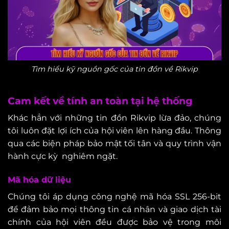
Tìm hiểu kỹ nguồn gốc của tin đồn về Rikvip
Cam kết về tính an toàn tại hệ thống
Khác hẳn với những tin đồn Rikvip lừa đảo, chúng
tôi luôn đặt lợi ích của hội viên lên hàng đầu. Thông
qua các biện pháp bảo mật tối tân và quy trình vận
hành cực kỳ nghiêm ngặt.
Mã hóa dữ liệu
Chúng tôi áp dụng công nghệ mã hóa SSL 256-bit
để đảm bảo mọi thông tin cá nhân và giao dịch tài
chính của hội viên đều được bảo vệ trong môi