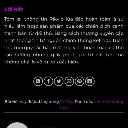
Lời kết
Tóm lại, thông tin Rikvip lừa đảo hoàn toàn là sự
hiểu lầm hoặc sản phẩm của các chiến dịch cạnh
tranh bẩn từ đối thủ. Bằng cách thường xuyên cập
nhật thông tin từ nguồn chính thống kết hợp tuân
thủ mọi quy tắc bảo mật, hội viên hoàn toàn có thể
tận hưởng những giây phút giải trí bất tận mà
không phải lo về rủi ro xuất hiện.
Bài viết này được đăng trong
Tin Tức
. Đánh dấu
liên kết thường
trực
.