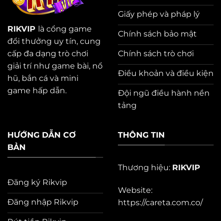
Giấy phép và pháp lý
RIKVIP
là cổng game
Chính sách bảo mật
đổi thưởng uy tín, cung
cấp đa dạng trò chơi
Chính sách trò chơi
giải trí như game bài, nổ
Điều khoản và điều kiện
hũ, bắn cá và mini
game hấp dẫn.
Đội ngũ điều hành nền
tảng
HƯỚNG DẪN CƠ
THÔNG TIN
BẢN
Thương hiệu:
RIKVIP
Đăng ký Rikvip
Website:
Đăng nhập Rikvip
https://careta.com.co/