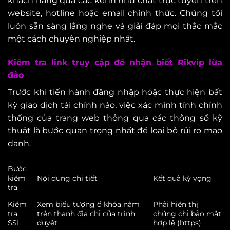
khách hàng qua các kênh như chat trực tuyến trên
website, hotline hoặc email chính thức. Chúng tôi
luôn sẵn sàng lắng nghe và giải đáp mọi thắc mắc
một cách chuyên nghiệp nhất.
Kiểm tra link truy cập để nhận biết Rikvip lừa
đảo
Trước khi tiến hành đăng nhập hoặc thực hiện bất
kỳ giao dịch tài chính nào, việc xác minh tính chính
thống của trang web thông qua các thông số kỹ
thuật là bước quan trọng nhất để loại bỏ rủi ro mạo
danh.
Bước
kiểm
Nội dung chi tiết
Kết quả kỳ vọng
tra
Kiểm
Xem biểu tượng ổ khóa nằm
Phải hiển thị
tra
trên thanh địa chỉ của trình
chứng chỉ bảo mật
SSL
duyệt
hợp lệ (https)