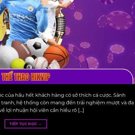
ộc của hầu hết khách hàng có sở thích cá cược. Sảnh
nh tranh, hệ thống còn mang đến trải nghiệm mượt và đa
 lợi nhuận hội viên cần hiểu rõ […]
TIẾP TỤC ĐỌC
→