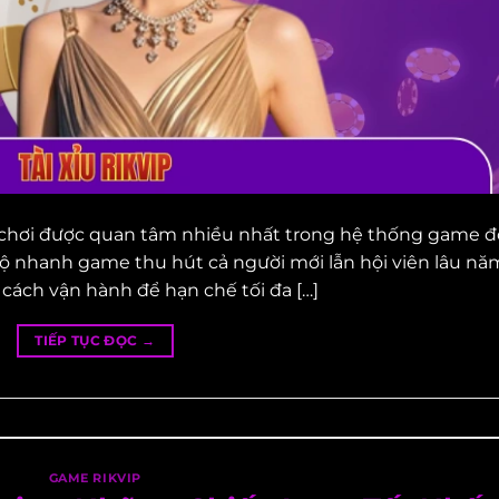
rò chơi được quan tâm nhiều nhất trong hệ thống game đ
 độ nhanh game thu hút cả người mới lẫn hội viên lâu nă
 cách vận hành để hạn chế tối đa […]
TIẾP TỤC ĐỌC
→
GAME RIKVIP