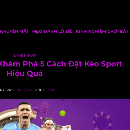
KHUYẾN MÃI
MẸO ĐÁNH LÔ ĐỀ
KINH NGHIỆM CHƠI BÀI
GAME RIKVIP
 Khám Phá 5 Cách Đặt Kèo Sport
Hiệu Quả
NG VÀO
10/05/2026
BỞI
ADMIN