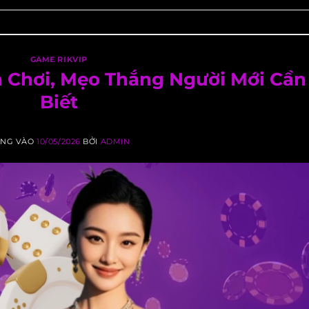
GAME RIKVIP
ch Chơi, Mẹo Thắng Người Mới Cần
Biết
NG VÀO
10/05/2026
BỞI
ADMIN