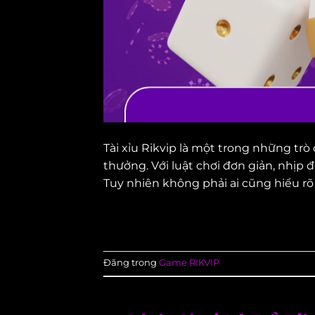
Tài xỉu Rikvip là một trong những t
thưởng. Với luật chơi đơn giản, nhịp
Tuy nhiên không phải ai cũng hiểu rõ
Đăng trong
Game RIKVIP