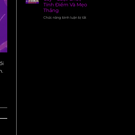
Quả
Luôn
Tính Điểm Và Mẹo
Nhất
Thắng
Thắng
2026
Tại
Sân
ở
Chức năng bình luận bị tắt
Chơi
Cách
Trực
Đánh
Tuyến
Liêng
Uy
3
Tín
Cây
–
Luật
Chơi,
ổi
Tính
Điểm
m.
Và
Mẹo
Thắng