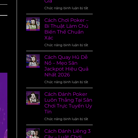
Gia
Phân
Tích
ở
Chức năng bình luận bị tắt
Sự
Rikvip
Thật
Có
Cách Chơi Poker –
11
Mới
Uy
Bí Thuật Làm Chủ
Th5
Nhất
Tín
Biến Thể Chuẩn
2026
Không?
Xác
Lời
Khẳng
ở
Chức năng bình luận bị tắt
Định
Cách
Từ
Chơi
Cách Quay Hũ Dễ
11
Chuyên
Poker
Nổ – Mẹo Săn
Th5
Gia
–
Jackpot Hiệu Quả
Bí
Nhất 2026
Thuật
Làm
ở
Chức năng bình luận bị tắt
Chủ
Cách
Biến
Quay
Cách Đánh Poker
11
Thể
Hũ
Luôn Thắng Tại Sân
Th5
Chuẩn
Dễ
Chơi Trực Tuyến Uy
Xác
Nổ
Tín
–
Mẹo
ở
Chức năng bình luận bị tắt
Săn
Cách
Jackpot
Đánh
Cách Đánh Liêng 3
11
Hiệu
Poker
Cây – Luật Chơi,
Th5