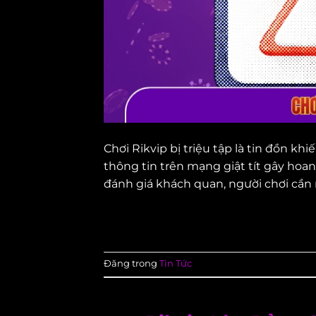
Chơi Rikvip bị triệu tập là tin đồn kh
thông tin trên mạng giật tít gây ho
đánh giá khách quan, người chơi cần 
Đăng trong
Tin Tức