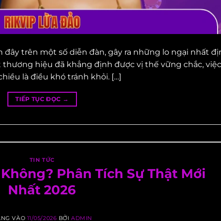
n đây trên một số diễn đàn, gây ra những lo ngại nhất đ
ột thương hiệu đã khẳng định được vị thế vững chắc, việ
hiều là điều khó tránh khỏi. […]
TIẾP TỤC ĐỌC
→
TIN TỨC
t Không? Phân Tích Sự Thật Mới
Nhất 2026
ĂNG VÀO
11/05/2026
BỞI
ADMIN