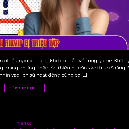
iến nhiều người lo lắng khi tìm hiểu về cổng game. Không
ang mang nhưng phần lớn thiếu nguồn xác thực rõ ràng.
nhìn vào lịch sử hoạt động cùng cơ […]
TIẾP TỤC ĐỌC
→
TIN TỨC