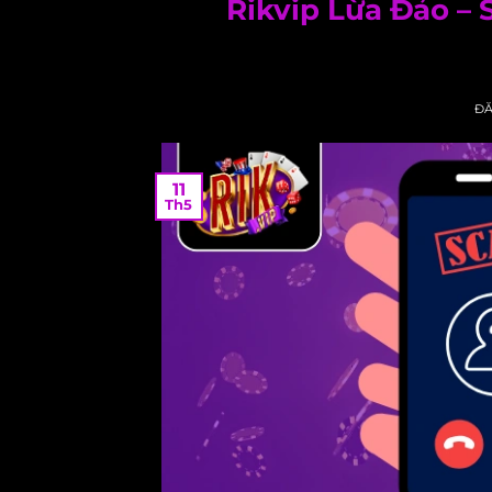
Rikvip Lừa Đảo – 
Đ
11
Th5