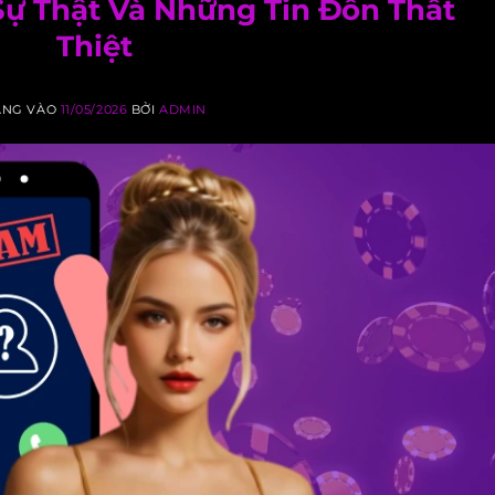
Sự Thật Và Những Tin Đồn Thất
Thiệt
ĂNG VÀO
11/05/2026
BỞI
ADMIN