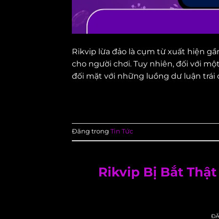
Rikvip lừa đảo là cụm từ xuất hiện gầ
cho người chơi. Tuy nhiên, đối với m
đối mặt với những luồng dư luận trái c
Đăng trong
Tin Tức
Rikvip Bị Bắt Thậ
Đ