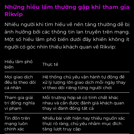
Những hiểu lầm thường gặp khi tham gia
Rikvip
Nhiều người khi tìm hiểu về nền tảng thường dễ bị
ảnh hưởng bởi các thông tin lan truyền trên mạng.
Một số hiểu lầm phổ biến dưới đây khiến không ít
người có góc nhìn thiếu khách quan về Rikvip:
Hiểu lầm phổ
Thực tế
biến
Mọi giao dịch
Hệ thống chủ yếu vận hành tự động để
đều bị theo dõi
xử lý lượng lớn giao dịch mỗi ngày thay
cá nhân
vì theo dõi riêng từng người chơi
Tham gia giải
Mỗi trường hợp sẽ có tính chất khác
trí đồng nghĩa
nhau và cần được đánh giá khách quan
vi phạm
thay vì đánh đồng tất cả
Tin đồn trên
Nhiều bài viết hiện nay thiếu nguồn xác
mạng luôn
thực rõ ràng, chủ yếu nhằm mục đích
chính xác
tăng lượt truy cập