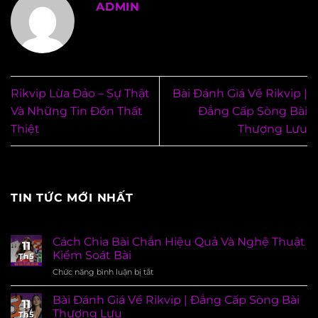
ADMIN
Rikvip Lừa Đảo – Sự Thật
Bài Đánh Giá Về Rikvip |
Và Những Tin Đồn Thất
Đẳng Cấp Sòng Bài
Thiệt
Thượng Lưu
TIN TỨC MỚI NHẤT
Cách Chia Bài Chắn Hiệu Quả Và Nghệ Thuật
11
Kiểm Soát Bài
Th5
ở
Chức năng bình luận bị tắt
Cách
Chia
Bài Đánh Giá Về Rikvip | Đẳng Cấp Sòng Bài
11
Bài
Thượng Lưu
Th5