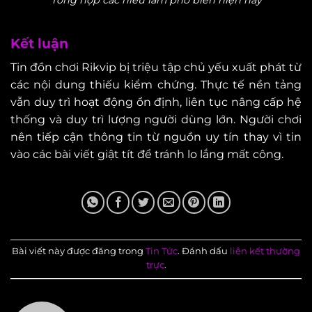
Tổng hợp các hiểu lầm phổ biến hiện nay
Kết luận
Tin đồn chơi Rikvip bị triệu tập chủ yếu xuất phát từ
các nội dung thiếu kiểm chứng. Thực tế nền tảng
vẫn duy trì hoạt động ổn định, liên tục nâng cấp hệ
thống và duy trì lượng người dùng lớn. Người chơi
nên tiếp cận thông tin từ nguồn uy tín thay vì tin
vào các bài viết giật tít để tránh lo lắng mất công.
Bài viết này được đăng trong
Tin Tức
. Đánh dấu
liên kết thường
trực
.