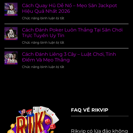
Nhất
Chơi
Khẳng
Cách Quay Hũ Dễ Nổ – Mẹo Săn Jackpot
2026
11
Poker
Định
Hiệu Quả Nhất 2026
Th5
–
Từ
ở
Chức năng bình luận bị tắt
Bí
Chuyên
Cách
Thuật
Gia
Quay
Làm
Cách Đánh Poker Luôn Thắng Tại Sân Chơi
11
Hũ
Chủ
Trực Tuyến Uy Tín
Th5
Dễ
Biến
ở
Chức năng bình luận bị tắt
Nổ
Thể
Cách
–
Chuẩn
Đánh
Mẹo
Cách Đánh Liêng 3 Cây – Luật Chơi, Tính
Xác
11
Poker
Săn
Điểm Và Mẹo Thắng
Th5
Luôn
Jackpot
ở
Chức năng bình luận bị tắt
Thắng
Hiệu
Cách
Tại
Quả
Đánh
Sân
Nhất
Liêng
Chơi
2026
3
Trực
Cây
Tuyến
–
Uy
Luật
Tín
Chơi,
FAQ VỀ RIKVIP
Tính
Điểm
Và
Mẹo
Rikvip có lừa đảo không
Thắng