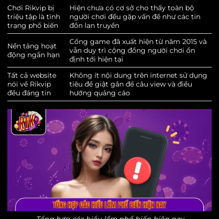
Chơi Rikvip bị
Hiện chưa có cơ sở cho thấy toàn bộ
triệu tập là tình
người chơi đều gặp vấn đề như các tin
trạng phổ biến
đồn lan truyền
Cổng game đã xuất hiện từ năm 2015 và
Nền tảng hoạt
vẫn duy trì cộng đồng người chơi ổn
động ngắn hạn
định tới hiện tại
Tất cả website
Không ít nội dung trên internet sử dụng
nói về Rikvip
tiêu đề giật gân để câu view và điều
đều đáng tin
hướng quảng cáo