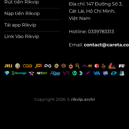
Rút tiền Rikvip
Địa chỉ: 147 Đường Số 3,
Cát Lái, Hồ Chí Minh,
Nạp tiền Rikvip
Việt Nam
Tải app Rikvip
Hotline: 0339783313
Link Vào Rikvip
Email:
contact@careta.c
Copyright 2026 ©
rikvip.archi