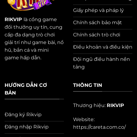
Giấy phép và pháp lý
RIKVIP
là cổng game
Chính sách bảo mật
đổi thưởng uy tín, cung
cấp đa dạng trò chơi
Chính sách trò chơi
giải trí như game bài, nổ
Điều khoản và điều kiện
hũ, bắn cá và mini
game hấp dẫn.
Đội ngũ điều hành nền
tảng
HƯỚNG DẪN CƠ
THÔNG TIN
BẢN
Thương hiệu:
RIKVIP
Đăng ký Rikvip
Website:
Đăng nhập Rikvip
https://careta.com.co/