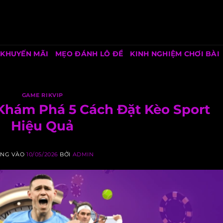
KHUYẾN MÃI
MẸO ĐÁNH LÔ ĐỀ
KINH NGHIỆM CHƠI BÀI
GAME RIKVIP
 Khám Phá 5 Cách Đặt Kèo Sport
Hiệu Quả
NG VÀO
10/05/2026
BỞI
ADMIN