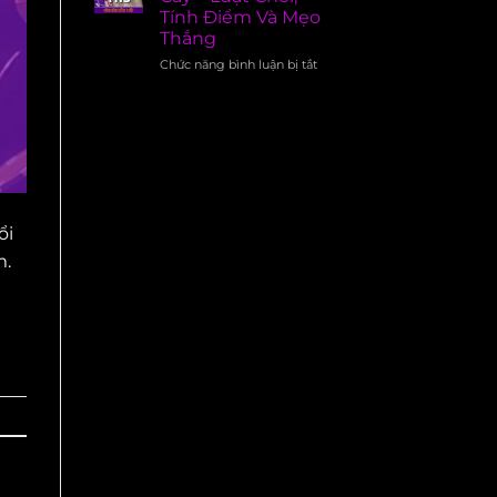
Quả
Luôn
Tính Điểm Và Mẹo
Nhất
Thắng
Thắng
2026
Tại
Sân
ở
Chức năng bình luận bị tắt
Chơi
Cách
Trực
Đánh
Tuyến
Liêng
Uy
3
Tín
Cây
–
Luật
Chơi,
ổi
Tính
Điểm
m.
Và
Mẹo
Thắng