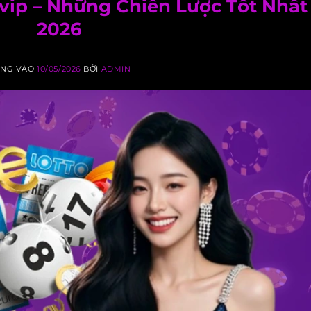
vip – Những Chiến Lược Tốt Nhất
2026
NG VÀO
10/05/2026
BỞI
ADMIN