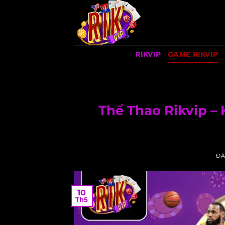
Bỏ
qua
nội
dung
RIKVIP
GAME RIKVIP
Thể Thao Rikvip –
ĐĂ
10
Th5