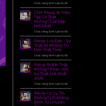
Và
ở
Chức năng bình luận bị tắt
Nghệ
Bài
Thuật
Đánh
Chơi Rikvip Bị Triệu
11
Kiểm
Giá
Tập Có Thật
Th5
Soát
Về
Không? Giải Đáp
Bài
Rikvip
Mới Nhất
|
Đẳng
ở
Chức năng bình luận bị tắt
Cấp
Chơi
Sòng
Rikvip
Rikvip Lừa Đảo – Sự
11
Bài
Bị
Thật Và Những Tin
Th5
Thượng
Triệu
Đồn Thất Thiệt
Lưu
Tập
ở
Chức năng bình luận bị tắt
Có
Rikvip
Thật
Lừa
Không?
Rikvip Bị Bắt Thật
11
Đảo
Giải
Không? Phân Tích
Th5
–
Đáp
Sự Thật Mới Nhất
Sự
Mới
2026
Thật
Nhất
Và
ở
Chức năng bình luận bị tắt
Những
Rikvip
Tin
Bị
Rikvip Có Uy Tín
11
Đồn
Bắt
Không? Lời Khẳng
Th5
Thất
Thật
Định Từ Chuyên
Thiệt
Không?