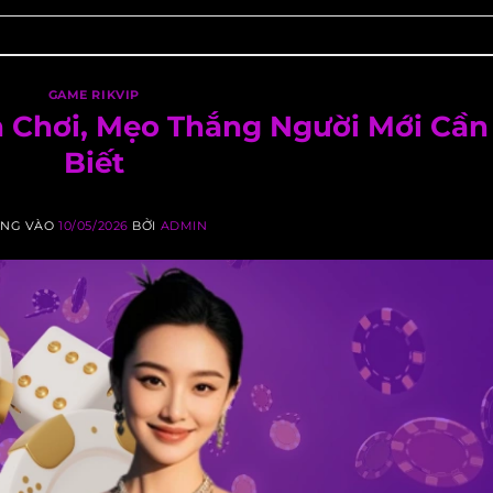
GAME RIKVIP
ch Chơi, Mẹo Thắng Người Mới Cần
Biết
NG VÀO
10/05/2026
BỞI
ADMIN